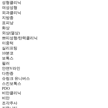
성형클리닉
여성성형
외과클리닉
지방종
표피낭
화상
외상(열상)
쁘띠성형/탄력클리닉
이중턱
실리프팅
10분코
보톡스
필러
안면V라인
다한증
슈링크 유니버스
스킨보톡스
PDO
비만클리닉
비만
조각주사