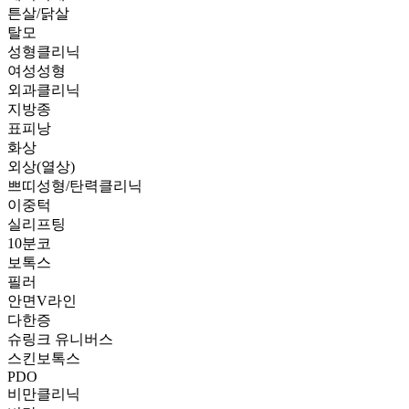
튼살/닭살
탈모
성형클리닉
여성성형
외과클리닉
지방종
표피낭
화상
외상(열상)
쁘띠성형/탄력클리닉
이중턱
실리프팅
10분코
보톡스
필러
안면V라인
다한증
슈링크 유니버스
스킨보톡스
PDO
비만클리닉