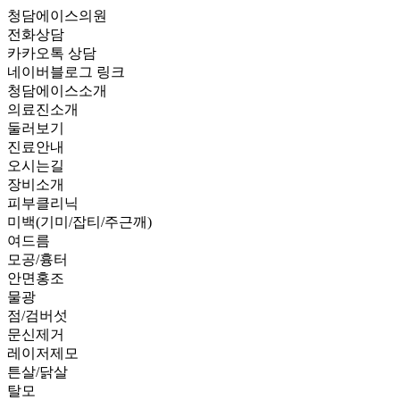
청담에이스의원
전화상담
카카오톡 상담
네이버블로그 링크
청담에이스소개
의료진소개
둘러보기
진료안내
오시는길
장비소개
피부클리닉
미백(기미/잡티/주근깨)
여드름
모공/흉터
안면홍조
물광
점/검버섯
문신제거
레이저제모
튼살/닭살
탈모