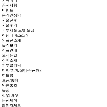
커뮤니티
공지사항
이벤트
온라인상담
시술전후
시술후기
피부시술 모델 모집
청담에이스소개
의료진소개
둘러보기
진료안내
오시는길
장비소개
피부클리닉
미백(기미/잡티/주근깨)
여드름
모공/흉터
안면홍조
물광
점/검버섯
문신제거
레이저제모